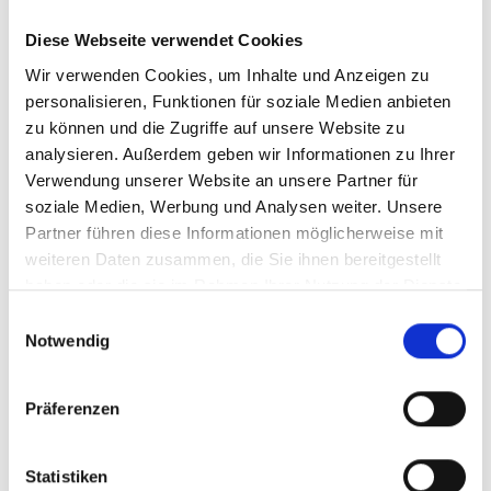
Diese Webseite verwendet Cookies
Archiv
Wir verwenden Cookies, um Inhalte und Anzeigen zu
personalisieren, Funktionen für soziale Medien anbieten
OKTOBER 2021
zu können und die Zugriffe auf unsere Website zu
analysieren. Außerdem geben wir Informationen zu Ihrer
SEPTEMBER 2020
Verwendung unserer Website an unsere Partner für
DEZEMBER 2019
soziale Medien, Werbung und Analysen weiter. Unsere
OKTOBER 2019
Partner führen diese Informationen möglicherweise mit
weiteren Daten zusammen, die Sie ihnen bereitgestellt
DEZEMBER 2018
haben oder die sie im Rahmen Ihrer Nutzung der Dienste
NOVEMBER 2018
gesammelt haben.
Einwilligungsauswahl
Notwendig
Kategorien
Präferenzen
NEWS
Statistiken