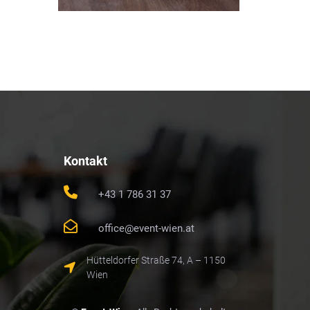
Kontakt
+43 1 786 31 37
office@event-wien.at
Hütteldorfer Straße 74, A – 1150
Wien