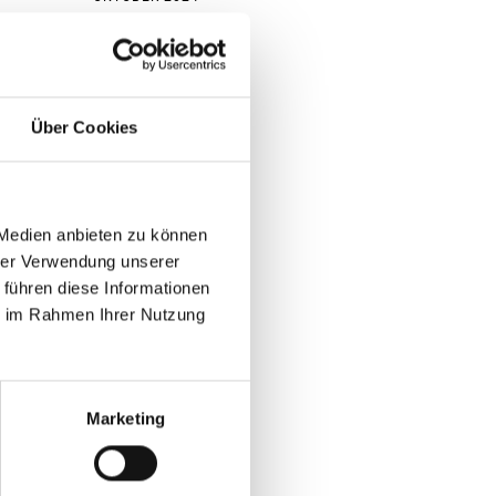
SEPTEMBER 2020
DEZEMBER 2019
OKTOBER 2019
Über Cookies
DEZEMBER 2018
NOVEMBER 2018
 Medien anbieten zu können
Kategorien
hrer Verwendung unserer
 führen diese Informationen
NEWS
ie im Rahmen Ihrer Nutzung
Meta
Marketing
ANMELDEN
EINTRAGS-FEED