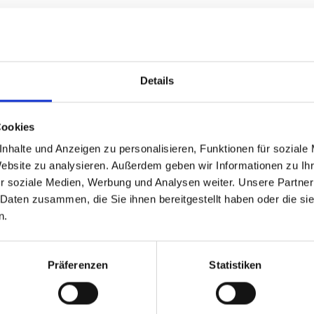
n Wien kamen über 100 interessierte Gäste. Natürlich wurde
t. Vom Start am frühen Nachmittag bis tief in die Nacht gingen
 erfolgreichen Start von BIXPACK
Details
Cookies
nhalte und Anzeigen zu personalisieren, Funktionen für soziale
Website zu analysieren. Außerdem geben wir Informationen zu I
r soziale Medien, Werbung und Analysen weiter. Unsere Partner
 Daten zusammen, die Sie ihnen bereitgestellt haben oder die s
n.
Präferenzen
Statistiken